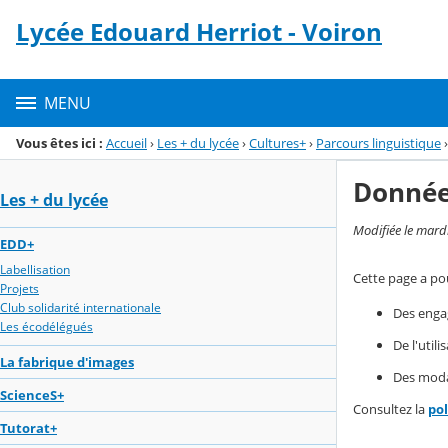
Panneau de gestion des cookies
Lycée Edouard Herriot - Voiron
Menu de la rubrique
Contenu
MENU
Vous êtes ici :
Accueil
›
Les + du lycée
›
Cultures+
›
Parcours linguistique
›
Donnée
Les + du lycée
Modifiée le mard
EDD+
Labellisation
Cette page a pou
Projets
Club solidarité internationale
Des enga
Les écodélégués
De l'util
La fabrique d'images
Des modal
ScienceS+
Consultez la
po
Tutorat+