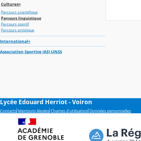
Cultures+
Parcours scientifique
Parcours linguistique
Parcours sportif
Parcours artistique
International+
Association Sportive (AS) UNSS
Lycée Edouard Herriot - Voiron
Contacts
Mentions légales
Chartes d'utilisation
Données personnelles