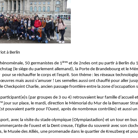
iot à Berlin
ères
phénoménale, 50 germanistes de 1
et de 2ndes ont pu partir à Berlin du 1
ichstag (le siège du parlement allemand), la Porte de Brandebourg et le Mém
k
pour se réchauffer le corps et l’esprit. Son thème : les réseaux technologiq
œuvres mais aussi s’amuser ! Les semelles aussi ont chauffé pour aller jus
 le Checkpoint Charlie, ancien passage frontière entre la zone d’occupation 
 participant(e)s (par groupes de 3 ou 4) retrouvaient leur famille d’accueil e
me
jour sur place, le mardi, direction le Mémorial du Mur de la Bernauer Stra
Est pouvaient partir pour l’Ouest, après de nombreux contrôles) et aussi u
sport, avec la visite du stade olympique (Olympiastadion) et un tour en bu
commerçante de l’ouest et la Dent creuse, l’Eglise du souvenir avec son clo
, le Musée des Alliés, une promenade dans le quartier de Kreuzberg et pour 