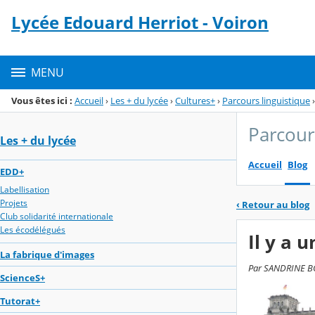
Panneau de gestion des cookies
Lycée Edouard Herriot - Voiron
Menu de la rubrique
Contenu
MENU
Vous êtes ici :
Accueil
›
Les + du lycée
›
Cultures+
›
Parcours linguistique
›
Parcour
Les + du lycée
Accueil
Blog
EDD+
Labellisation
Projets
‹
Retour au blog
Club solidarité internationale
Les écodélégués
Il y a u
La fabrique d'images
Par SANDRINE BOU
ScienceS+
Tutorat+