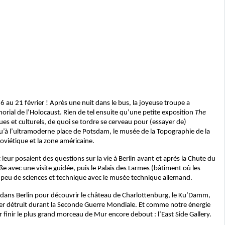
6 au 21 février ! Après une nuit dans le bus, la joyeuse troupe a
orial de l’Holocaust. Rien de tel ensuite qu’une petite exposition
The
ues et culturels, de quoi se tordre se cerveau pour (essayer de)
qu’à l’ultramoderne place de Potsdam, le musée de la Topographie de la
soviétique et la zone américaine.
t leur posaient des questions sur la vie à Berlin avant et après la Chute du
ße avec une visite guidée, puis le Palais des Larmes (bâtiment où les
n peu de sciences et technique avec le musée technique allemand.
s dans Berlin pour découvrir le château de Charlottenburg, le Ku’Damm,
cher détruit durant la Seconde Guerre Mondiale. Et comme notre énergie
finir le plus grand morceau de Mur encore debout : l’East Side Gallery.