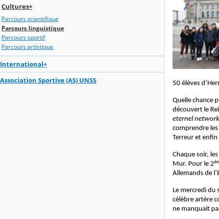
Cultures+
Parcours scientifique
Parcours linguistique
Parcours sportif
Parcours artistique
International+
Association Sportive (AS) UNSS
50 élèves d’Herr
Quelle chance 
découvert le Re
eternel networ
comprendre les 
Terreur et enfin
Chaque soir, les
è
Mur. Pour le 2
Allemands de l’
Le mercredi du 
célèbre artère 
ne manquait pas