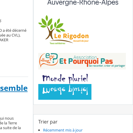
6
3D a été décerné
uée au CVL),
NAKER
ensemble
 qui nous
Trier par
e la Terre
a suite de la
Récemment mis à jour