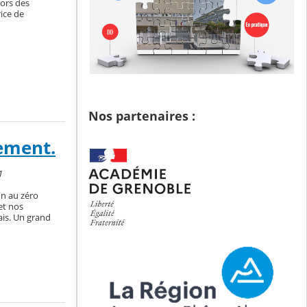
lors des
ice de
Nos partenaires :
nement.
1
on au zéro
et nos
ais. Un grand