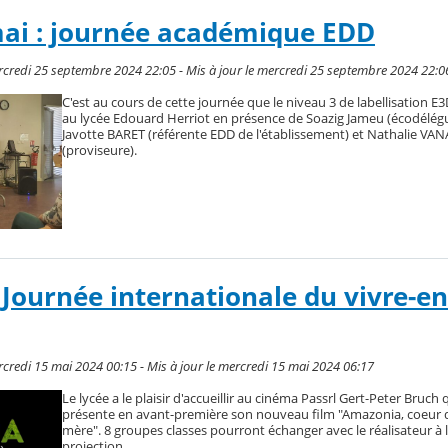
mai : journée académique EDD
rcredi 25 septembre 2024 22:05 - Mis à jour le mercredi 25 septembre 2024 22:0
C'est au cours de cette journée que le niveau 3 de labellisation E
au lycée Edouard Herriot en présence de Soazig Jameu (écodélég
Javotte BARET (référente EDD de l'établissement) et Nathalie VA
(proviseure).
- Journée internationale du vivre-
rcredi 15 mai 2024 00:15 - Mis à jour le mercredi 15 mai 2024 06:17
Le lycée a le plaisir d'accueillir au cinéma Passrl Gert-Peter Bruch
présente en avant-première son nouveau film "Amazonia, coeur d
mère". 8 groupes classes pourront échanger avec le réalisateur à l
projection.