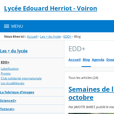
Panneau de gestion des cookies
Lycée Edouard Herriot - Voiron
Menu de la rubrique
Contenu
MENU
Vous êtes ici :
Accueil
›
Les + du lycée
›
EDD+
›
Blog
EDD+
Les + du lycée
Accueil
Blog
Agenda
Doss
EDD+
Labellisation
Projets
Tous les articles (24)
Club solidarité internationale
Les écodélégués
Semaines de 
La fabrique d'images
octobre
ScienceS+
Par JAVOTTE BARET, publié le me
Tutorat+