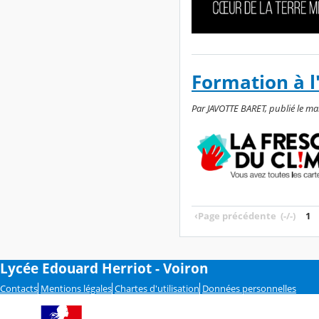
Formation à l
Par JAVOTTE BARET, publié le ma
‹
Page précédente
(-/-)
1
Lycée Edouard Herriot - Voiron
Contacts
Mentions légales
Chartes d'utilisation
Données personnelles