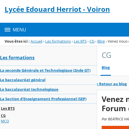
Panneau de gestion des cookies
Lycée Edouard Herriot - Voiron
Menu de la rubrique
Contenu
MENU
Vous êtes ici :
Accueil
›
Les formations
›
Les BTS
›
CG
›
Blog
›
Venez nous r
CG
Les formations
Blog
La seconde Générale et Technologique (2nde GT)
Le baccalauréat général
‹
Retour au blog
Le baccalauréat technologique
Venez n
La Section d'Enseignement Professionnel (SEP)
Forum 
Les BTS
CG
Par BEATRICE HAS
MCO