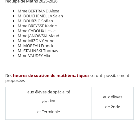
l'équipe de Maths 2025-2026
Mme BERTRAND Alexa
M. BOUCHEMELLA Salah
M. BOURZIG Sofien
Mme BREYSSE Karine
Mme CADOUX Leslie
Mme JANOWSKI Maud
Mme MIZONY Anne
M. MOREAU Franck
M. STALINSKI Thomas
Mme VAUDEY Alix
Des
heures de soutien de mathématiques
seront possiblement
proposées
aux élèves de spécialité
aux élèves
ère
de 1
de 2nde
et Terminale