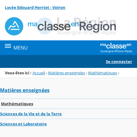
Panneau de gestion des cookies
Lycée Edouard Herriot - Voiron
Menu de la rubrique
Contenu
MENU
Se connecter
Vous êtes ici :
Accueil
›
Matières enseignées
›
Mathématiques
›
Matières enseignées
Mathématiques
Sciences de la Vie et de la Terre
Sciences et Laboratoire