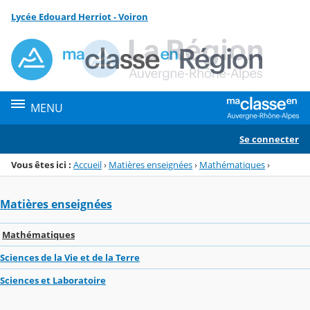
Panneau de gestion des cookies
Lycée Edouard Herriot - Voiron
Menu de la rubrique
Contenu
MENU
Se connecter
Vous êtes ici :
Accueil
›
Matières enseignées
›
Mathématiques
›
Matières enseignées
Mathématiques
Sciences de la Vie et de la Terre
Sciences et Laboratoire