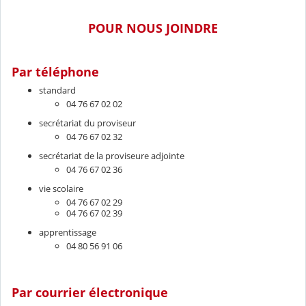
POUR NOUS JOINDRE
Par téléphone
standard
04 76 67 02 02
secrétariat du proviseur
04 76 67 02 32
secrétariat de la proviseure adjointe
04 76 67 02 36
vie scolaire
04 76 67 02 29
04 76 67 02 39
apprentissage
04 80 56 91 06
Par courrier électronique