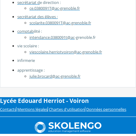
secrétariat d
e direction :
ce.0380091T@ac-grenoble.fr
secrétariat des élèves :
scolarite.0380091T@ac-grenoble.fr
comptab
ilité :
intendance.0380091t@ac
-grenoble.fr
vie scolaire :
viescolaire.herriotvoiron@ac-grenoble.fr
infirmerie
apprentissage :
julie.brocard@ac-grenoble.fr
Lycée Edouard Herriot - Voiron
Contacts
Mentions légales
Chartes d'utilisation
Données personnelles