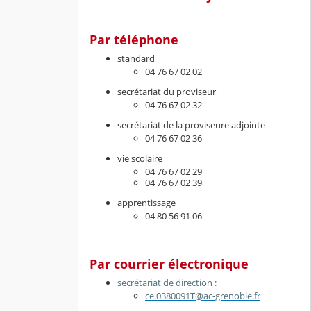
Par téléphone
standard
04 76 67 02 02
secrétariat du proviseur
04 76 67 02 32
secrétariat de la proviseure adjointe
04 76 67 02 36
vie scolaire
04 76 67 02 29
04 76 67 02 39
apprentissage
04 80 56 91 06
Par courrier électronique
secrétariat d
e direction :
ce.0380091T@ac-grenoble.fr