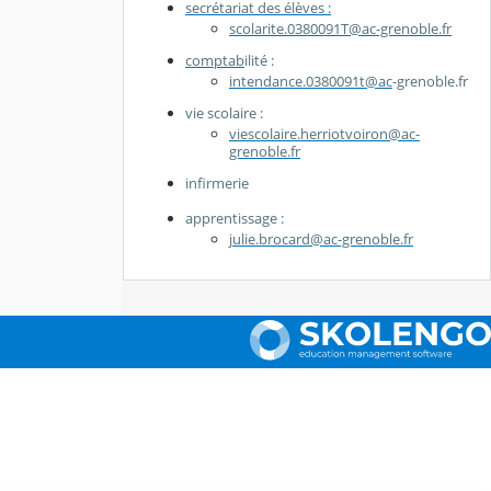
secrétariat des élèves :
scolarite.0380091T@ac-grenoble.fr
comptab
ilité :
intendance.0380091t@ac
-grenoble.fr
vie scolaire :
viescolaire.herriotvoiron@ac-
grenoble.fr
infirmerie
apprentissage :
julie.brocard@ac-grenoble.fr