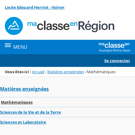
Panneau de gestion des cookies
Lycée Edouard Herriot - Voiron
Menu de la rubrique
Contenu
MENU
Se connecter
Vous êtes ici :
Accueil
›
Matières enseignées
›
Mathématiques
Matières enseignées
Mathématiques
Sciences de la Vie et de la Terre
Sciences et Laboratoire