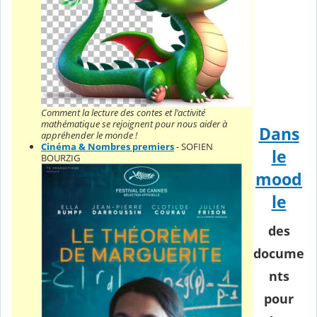
Comment la lecture des contes et l'activité
mathématique se rejoignent pour nous aider à
Dans
appréhender le monde !
Cinéma & Nombres premiers
- SOFIEN
le
BOURZIG
mood
le
des
docume
nts
pour