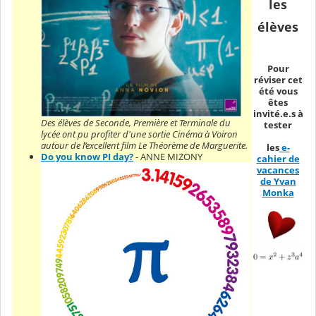
les
élèves
Pour
réviser cet
été vous
êtes
invité.e.s à
Des élèves de Seconde, Première et Terminale du
tester
lycée ont pu profiter d'une sortie Cinéma à Voiron
autour de l’excellent film Le Théorème de Marguerite.
les
e-
Do you know PI day?
- ANNE MIZONY
cahier de
vacances
de Yvan
Monka